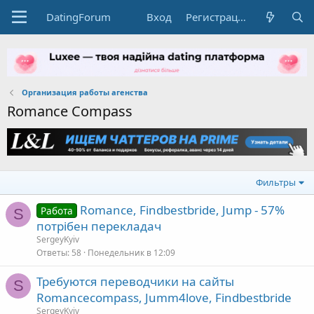
DatingForum
Вход
Регистрация
Организация работы агенства
Romance Compass
Фильтры
Romance, Findbestbride, Jump - 57%
Работа
S
потрібен перекладач
SergeyKyiv
Ответы
58
Понедельник в 12:09
Требуются переводчики на сайты
S
Romancecompass, Jumm4love, Findbestbride
SergeyKyiv