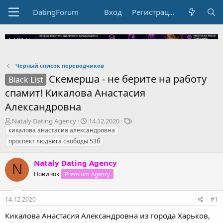
DatingForum
Вход
Регистрация
Черный список переводчиков
Скемерша - не берите на работу
Black List
спамит! Кикалова Анастасия
Александровна
А
Д
Т
Nataly Dating Agency
14.12.2020
в
а
е
кикалова анастасия александровна
т
т
г
проспект людвига свободы 53б
о
а
и
р
н
Nataly Dating Agency
т
а
N
е
Новичок
ч
Premium Agency
м
а
ы
л
14.12.2020
#1
а
Кикалова Анастасия Александровна из города Харьков,