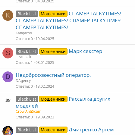
Ответы
0
04.09.2025
СПАМЕР TALKYTIMES!
Black List
Мошенники
K
СПАМЕР TALKYTIMES! СПАМЕР TALKYTIMES!
СПАМЕР TALKYTIMES!
Kangaroo
Ответы
0
19.04.2025
Марк секстер
Black List
Мошенники
S
strannick
Ответы
1
03.01.2025
Недобросовестный оператор.
D
DAgency
Ответы
0
13.02.2024
Рассылка других
Black List
Мошенники
моделей
Crow AntiScam
Ответы
0
19.09.2023
Дмитренко Артём
Black List
Мошенники