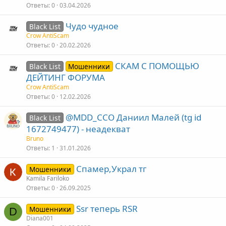
Ответы
0
03.04.2026
Чудо чудное
Black List
Crow AntiScam
Ответы
0
20.02.2026
СКАМ С ПОМОЩЬЮ
Black List
Мошенники
ДЕЙТИНГ ФОРУМА
Crow AntiScam
Ответы
0
12.02.2026
@MDD_CCO Даниил Малей (tg id
Black List
1672749477) - неадекват
Bruno
Ответы
1
31.01.2026
Спамер,Украл тг
Мошенники
Kamila Fariloko
Ответы
0
26.09.2025
Ssr теперь RSR
Мошенники
D
Diana001