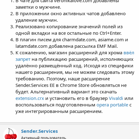
В чате для сайта veronikalove.com добавлены
заметки о мужчине.
В приложении окно активных чатов добавлено
удаление мужчин.
Реализовано копирование значений полей из
одной вкладки на все остальные по Ctrl+Enter.
В плагин писем для charmdate.com, asiame.com и
latamdate.com добавлена рассылка EMF Mail.
К сожалению, магазин расширений для хрома
ввёл
запрет
на публикацию расширений, исполняющих
удалённо размещённый код. Исходя из специфики
нашего расширения, мы не можем следовать этому
требованию. Поэтому, наше расширение
Sender.Services EE в Chrome Store обновляться не
будет. Альтернативный вариант это скачать
extension.crx
и установить его в браузер
Vivaldi
или
воспользоваться подготовленным
opera portable
с
уже интегрированным расширением.
Sender.Services
Активный пользователь