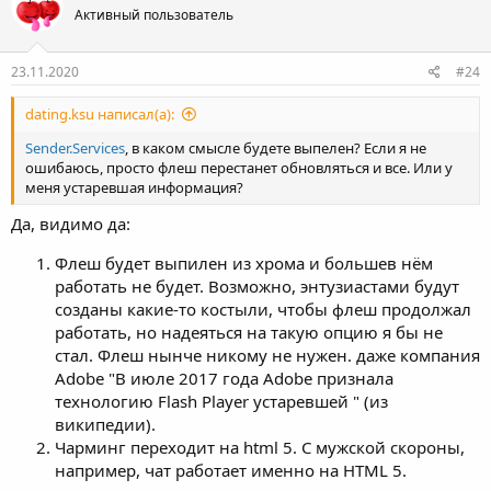
Активный пользователь
23.11.2020
#24
dating.ksu написал(а):
Sender.Services
, в каком смысле будете выпелен? Если я не
ошибаюсь, просто флеш перестанет обновляться и все. Или у
меня устаревшая информация?
Да, видимо да:
Флеш будет выпилен из хрома и большев нём
работать не будет. Возможно, энтузиастами будут
созданы какие-то костыли, чтобы флеш продолжал
работать, но надеяться на такую опцию я бы не
стал. Флеш нынче никому не нужен. даже компания
Adobe "В июле 2017 года Adobe признала
технологию Flash Player устаревшей " (из
википедии).
Чарминг переходит на html 5. С мужской скороны,
например, чат работает именно на HTML 5.