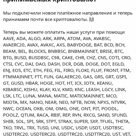
Мы подключили новое платёжное направление и теперь
принимаем почти все криптовалюты. 🙌
Теперь вы можете оплатить наши услуги при помощи
AAVE, ADA, ALGO, ARK, ARPA, ATOM, AVA, AVABSC,
AVAERC20, AVAX, AVAXC, AXS, BABYDOGE, BAT, BCD, BCH,
BEAM, BEL, BLOCKS, BNBBSC, BNBMAINNET, BRISE, BTC,
BTG, BUSD, BUSDBSC, C98, CAKE, CHR, CHZ, CNS, COTI, CRO,
CTSI, CVC, DAI, DAO, DASH, DCR, DGB, DOGE, DOT, EGLD,
ENJ, EOS, ETC, ETH, FEG, FIL, FIRO, FLOKI, FLUF, FRONT, FTM,
FTMMAINNET, FTT, FUN, GALAERC20, GAS, GRS, GRT, GSPI,
GT, GUSD, HBAR, HOGE, HOT, HT, ICX, IOTX, KEANU,
KIBABSC, KISHU, KLAY, KLV, KMD, KNC, LEASH, LGCY, LINK,
LSK, LTC, LUNA, MANA, MATIC, MATICMAINNET, MCO,
MIOTA, MX, NANO, NEAR, NEO, NFTB, NOW, NPXS, NTVRK,
NWC, OCEAN, OKB, OM, OMG, ONE, ONT, PIT, POODL,
POOLZ, QTUM, RACA, RBIF, REP, RVN, RXCG, SAND, SFUND,
SHIB, SOL, SPI, SRK, STPT, STRAX, SUPER, SXP, TFUEL, THETA,
TKO, TRVL, TRX, TUSD, UNI, USDC, USDP, USDT, USDTBSC,
USDTERC20, USDTERC20, USDTTRC20, USDTTRC20, UST, VET,