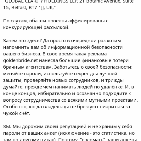
"GLOBAL CLARITY HOLDINGS LLP, 21 Botanic Avenue, Suite
15, Belfast, BT7 1JJ, UK,"
По слухам, оба эти проекты аффилированы с
конкурирующей рассылкой.
Зачем это здесь? Да просто в очередной раз хотим
напомнить вам об информационной безопасности
вашего бизнеса. В свое время такая реклама
goldenbride.net нанесла большие финансовые потери
брачным агентствам. Заботьтесь о своей безопасности:
меняйте пароли, используйте секрет для лучшей
защиты, проверяйте новых сотрудников, и трижды
думайте, прежде чем нанимать людей по удалёнке. И, в
конце концов, избирательно и осознанно подходите к
вопросу сотрудничества со всякими мутными проектами.
Особенно, когда владельцы не брезгуют пиариться за
чужой счёт.
ЗЫ. Мы дорожим своей репутацией и не храним у себя
пароли от ваших анкет (исключение - это статистика, но
там по-другому никак). Поэтому, "взломать" ваши анкеты