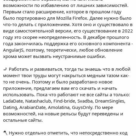
возможности по избавлению от лишних зависимостей.
Первым стало расширение, которое в прошлом году
было портировано для Mozilla Firefox. Далее нужно было
что-то делать с приложением. Хотя оно и существовало в
виде самостоятельной версии, его существование в 2022
году это скорее неопределенность. В декабре прошлого
года закончилась поддержка его основного компонента -
AngularJS, поэтому, теоретически, любое обновление
хрома может вызвать неустранимые ошибки.
🚬 Работать и развиваться, тогда ты знаешь что в любой
момент твои труды могут накрыться медным тазом как-
то не очень. Поэтому и было разработано новое
приложение, предлагаем вам его скачать и начать
использовать. Пока что работают не все сайты а только:
LadaDate, Natashaclub, Find-bride, Svadba, DreamSingles,
Dating, ArabianDate, Amolatina, GuysOnly. По мере
возможностей, на новые рельсы будут переведены и
остальные сайты.
🪓 Нужно отдельно отметить, что непосредственно код