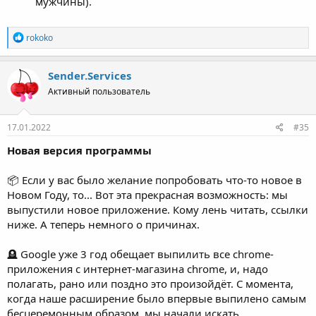
мужчины).
Р
rokoko
е
а
к
Sender.Services
ц
Активный пользователь
и
и
:
17.01.2022
#35
Новая версия программы
📦 Если у вас было желание попробовать что-то новое в
Новом Году, то... Вот эта прекрасная возможность: мы
выпустили новое приложение. Кому лень читать, ссылки
ниже. А теперь немного о причинах.
🪦 Google уже 3 год обещает выпилить все chrome-
приложения с интернет-магазина chrome, и, надо
полагать, рано или поздно это произойдёт. С момента,
когда наше расширение было впервые выпилено самым
бесцеремонным образом, мы начали искать