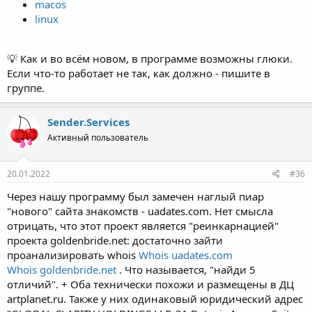
macos
linux
💡 Как и во всём новом, в программе возможны глюки.
Если что-то работает не так, как должно - пишите в
группе.
Sender.Services
Активный пользователь
20.01.2022
#36
Через нашу программу был замечен наглый пиар
"нового" сайта знакомств - uadates.com. Нет смысла
отрицать, что этот проект является "реинкарнацией"
проекта goldenbride.net: достаточно зайти
проанализировать whois
Whois uadates.com
Whois goldenbride.net
. Что называется, "найди 5
отличий". + Оба технически похожи и размещены в ДЦ
artplanet.ru. Также у них одинаковый юридический адрес