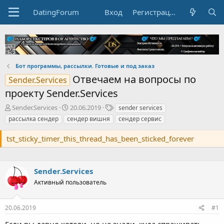
DatingForum
Вход
Регистрация
Бот программы, рассылки. Готовые и под заказ
Отвечаем на вопросы по
Sender.Services
проекту Sender.Services
А
Д
Т
Sender.Services
20.06.2019
sender services
в
а
е
рассылка сендер
сендер вишня
сендер сервис
т
т
г
о
а
и
tst_sticky_timer_this_thread_has_been_sticked_forever
р
н
т
а
е
ч
м
а
Sender.Services
ы
л
Активный пользователь
а
20.06.2019
#1