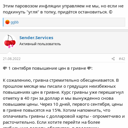
Этим паровозом инфляции управляем не мы, но если не
подкинуть "угля" в топку, придётся остановиться. ©
Р
ggbb
е
а
к
Sender.Services
ц
Активный пользователь
и
и
:
21.08.2022
#42
💸 1 сентября повышение цен в гривне 💸:
К сожалению, гривна стремительно обесценивается. В
прошлом месяце мы писали о грядущих неизбежных
повышениях цен в гривне. Курс гривны уже перешагнул
отметку в 40 грн за доллар и мы вынужденно снова
повышаем цены. Через 10 дней, первого сентября, цены
в гривне повысятся на 15%. Хотим напомнить, что
оплачивать гривны с долларовой карты - опрометчиво и
расточительно. Если хотите перейти на более
стабильную валюту, обратитесь в поддержку.