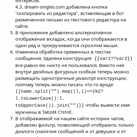
интересов.
4.3. dream-singles.com добавлена кнопка
"скопировать из редактора", вставляющая в бот
размеченное письмо из текстового редактора на
сайте.
В приложение добавлено альтернативное
отображение вкладок, когда они отображаются в
один ряд и прокручиваются скроллом мыши.
Изменена обработка пременных в текстах
сообщения. Удалена конструкция
{{var1??var2}}
все-равно ею никто не пользовался. Вместо неё
внутри двойных фигурных скобках теперь можно
размещать однострочные javascript конструкции,
поэтому теперь можно писать что-то вроде
{{name.split("").map((l,i)=>i%2?
l.toLowerCase():l.
чтобы вывести имя
toUpperCase()).join("")}}
мужчины в ТаКоМ СтИлЕ.
В отображаемой на нашем сайте истории чатов,
добавлен фильтр, позволяющий отобразить только
диалоги (наличие сообщений и от девушки и от