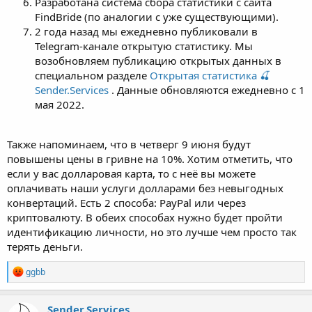
Разработана система сбора статистики с сайта
FindBride (по аналогии с уже существующими).
2 года назад мы ежедневно публиковали в
Telegram-канале открытую статистику. Мы
возобновляем публикацию открытых данных в
специальном разделе
Открытая статистика 🍒
Sender.Services
. Данные обновляются ежедневно с 1
мая 2022.
Также напоминаем, что в четверг 9 июня будут
повышены цены в гривне на 10%. Хотим отметить, что
если у вас долларовая карта, то с неё вы можете
оплачивать наши услуги долларами без невыгодных
конвертаций. Есть 2 способа: PayPal или через
криптовалюту. В обеих способах нужно будет пройти
идентификацию личности, но это лучше чем просто так
терять деньги.
Р
ggbb
е
а
к
Sender.Services