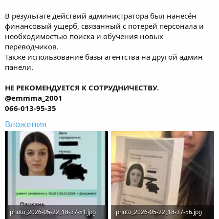
В результате действий администратора был нанесён
финансовый ущерб, связанный с потерей персонала и
необходимостью поиска и обучения новых
переводчиков.
Также использование базы агентства на другой админ
панели.
НЕ РЕКОМЕНДУЕТСЯ К СОТРУДНИЧЕСТВУ.
@emmma_2001
066-013-95-35
Вложения
photo_2026-05-22_18-37-51.jpg
photo_2026-05-22_18-37-56.jpg
64,6 KB · Просмотры: 120
69,2 KB · Просмотры: 120