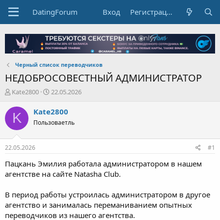
DatingForum
Вход
Регистрация
Черный список переводчиков
НЕДОБРОСОВЕСТНЫЙ АДМИНИСТРАТОР
А
Д
Kate2800
22.05.2026
в
а
т
т
Kate2800
K
о
а
Пользоваетль
р
н
т
а
е
ч
22.05.2026
#1
м
а
ы
л
Пацкань Эмилия работала администратором в нашем
а
агентстве на сайте Natasha Club.
В период работы устроилась администратором в другое
агентство и занималась переманиванием опытных
переводчиков из нашего агентства.