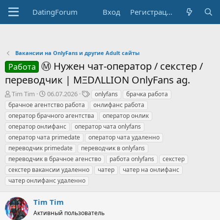
DatingForum
Вход
Регистрация
Вакансии на OnlyFans и другие Adult сайты
Ⓜ️ Нужен чат-оператор / секстер /
Работа
переводчик | MΞDΛLLION OnlyFans ag.
А
Д
Т
Tim Tim
06.07.2026
onlyfans
брачка работа
в
а
е
брачное агентство работа
онлифанс работа
т
т
г
оператор брачного агентства
оператор онлик
о
а
и
оператор онлифанс
оператор чата onlyfans
р
н
оператор чата primedate
т
а
оператор чата удаленно
е
ч
переводчик primedate
переводчик в onlyfans
м
а
переводчик в брачное агенство
работа onlyfans
секстер
ы
л
секстер вакансии удаленно
чатер
чатер на онлифанс
а
чатер онлифанс удаленно
Tim Tim