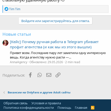
целом могу смело рекомендовать тем, кто ищет
стабильную удаленную работу 🫡
Р
Tim Tim
е
а
к
Войдите или зарегистрируйтесь для ответа.
ц
и
и
Новые статьи
:
[Кейс] Почему ручная работа в Telegram убивает
профит агентства (и как мы из этого вышли)
Привет всем. Последние пару лет заметила одну интересную
вещь. Когда агентству нужно расти —...
AnnaAgency
Обновлено:
29.05.2026
2 min read
Facebook
WhatsApp
Электронная почта
Ссылка
Поделиться:
Вакансии на OnlyFans и другие Adult сайты
Обратная связь
Условия и правила
Политика конфиденциальности
Помощь
Главная
R
S