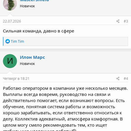
MasterShield
Новичок
22.07.2026
#3
Сильная команда, давно в сфере
Р
Tim Tim
е
а
к
Илон Марс
И
ц
Новичок
и
и
:
Четверг в 18:21
#4
Работаю оператором в компании уже несколько месяцев.
Выплаты всегда вовремя, руководство на связи и
действительно помогает, если возникают вопросы. Есть
обучение, понятная система работы и возможность
хорошо зарабатывать, если ответственно относиться к
делу. Коллектив адекватный, атмосфера комфортная. В