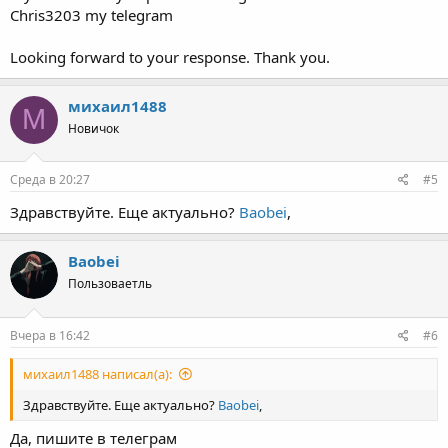
Chris3203 my telegram
Looking forward to your response. Thank you.
михаил1488
М
Новичок
Среда в 20:27
#5
Здравствуйте. Еще актуально?
Baobei
,
Baobei
Пользоваетль
Вчера в 16:42
#6
михаил1488 написал(а):
Здравствуйте. Еще актуально?
Baobei
,
Да, пишите в телеграм