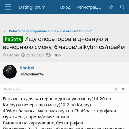
DatingForum
Вход
Регистрация
Работа переводчиком в брачном агентстве опыт
Ищу операторов в дневную и
Работа
вечернюю смену, 6 часов/talkytimes/прайм
А
Д
Т
Baobei
25.06.2026
ищу
в
а
е
т
т
г
Baobei
о
а
и
Пользоваетль
р
н
т
а
е
ч
26.06.2026
#1
м
а
ы
л
Есть места для чаттеров в дневную смену(14-20 по
а
Киеву) и вечернюю смену(20-2 по Киеву).
40% от баланса, мультиаккаунт в ChatSpace, профили
муж./жен., европа/азия/латина
Выплата на карту/аванс, без штрафов.
Поддержка 24/7, классный коллектив, уютная атмосфера,