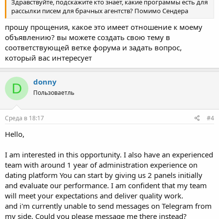
Здравствуйте, подскажите кто знает, какие программы есть для
рассылки писем для брачных агентств? Помимо Сендера
прошу прощения, какое это имеет отношение к моему
объявлению? вы можете создать свою тему в
соответствующей ветке форума и задать вопрос,
который вас интересует
donny
D
Пользоваетль
Среда в 18:17
#4
Hello,
I am interested in this opportunity. I also have an experienced
team with around 1 year of administration experience on
dating platform You can start by giving us 2 panels initially
and evaluate our performance. I am confident that my team
will meet your expectations and deliver quality work.
and i'm currently unable to send messages on Telegram from
my side. Could you please message me there instead?