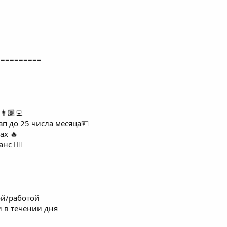
==========
🏽‍💻
п до 25 числа месяца💴
ах 🔥
нс ☝🏻
ой/работой
и в течении дня
оже обучаем)
е
dows 10+ / macOS)