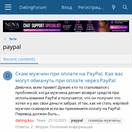
DatingForum
Вход
Регистрация
Теги
paypal
Recent contents
Скам мужчин при оплате на PayPal. Как вас
D
могут обмануть при оплате через PayPal
Девочки, всем привет! Думаю кто-то сталкивался с
проблемой, когда мужчина делает возврат средств при
использовании PayPal и получается, что он получил что
хотел и у вас свои деньги забрал. И так, как не стать жертвой
мужчин скамеров если вы принимаете оплату на PayPal:
Перевод должен быть...
dating.ksu
Тема
25.10.2023
paypal
скамеры мужчины
Ответы: 2
Форум:
Полезная информация