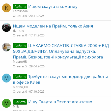
Ищем скаута в команду
Работа
K
Karolinaaa
Ответы
0
20.11.2025
Ищем моделей на Прайм, только Азия
Данило
Ответы
0
17.11.2025
ШУКАЄМО СКАУТІВ. СТАВКА 200$ + ВІД
Работа
50$ ЗА ДІВЧИНУ. Оплачувана відпустка.
Премії. Безкоштовні консультації психолога
МарияHR
Ответы
5
29.04.2026
Требуется скаут менеджер для работы
Работа
M
в офисе Киев
Marina_HR
Ответы
0
07.10.2025
Ищу Скаута в Эскорт агентство
Работа
M
Milla