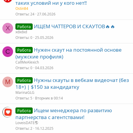
таких условий ни у кого нет‼️
Ostin84
Ответы
24
27.06.2026
ИЩЕМ ЧАТТЕРОВ И СКАУТОВ🔥🔥
Работа
X
xdxdxd
Ответы
0
25.05.2026
Нужен скаут на постоянной основе
Работа
C
(мужские профиля)
CallMeAlexich
Ответы
0
04.03.2026
Нужны скауты в вебкам видеочат (без
Работа
M
18+) | $150 за кандидатку
MarinaGLG
Ответы
5
Вторник в 00:14
Ищем менеджера по развитию
Работа
партнерства с агентствами!
LoveisDATE🌎
Ответы
2
16.12.2025