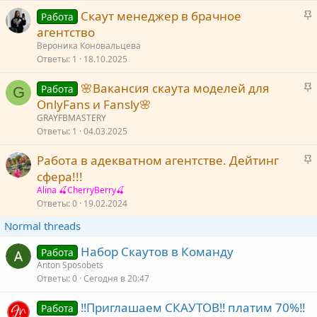
е
З
Скаут менеджер в брачное
п
Работа
а
агентство
л
к
е
Вероника Коновальцева
р
Ответы
1
18.10.2025
е
о
З
🌸Вакансия скаута моделей для
п
Работа
G
а
OnlyFans и Fansly🌸
л
к
е
GRAYFBMASTERY
р
Ответы
1
04.03.2025
е
о
З
Работа в адекватном агентстве. Дейтинг
п
а
сфера!!!
л
к
е
Alina 🍒CherryBerry🍒
р
Ответы
0
19.02.2024
е
о
Normal threads
п
л
Набор Скаутов в Команду
Работа
е
Anton Sposobets
Ответы
0
Сегодня в 20:47
о
‼️Приглашаем СКАУТОВ‼️ платим 70%‼️
Работа