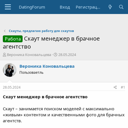
DatingForum
Вход
Регистрация
Скауты, предлагаю работу для скаутов
Скаут менеджер в брачное
Работа
агентство
А
Д
Вероника Коновальцева
28.05.2024
в
а
т
т
Вероника Коновальцева
о
а
Пользоваетль
р
н
т
а
е
ч
28.05.2024
#1
м
а
ы
л
Скаут менеджер в брачное агентство
а
Скаут – занимается поиском моделей с максимально
«живым» контентом и качественными фото для брачных
агентств.