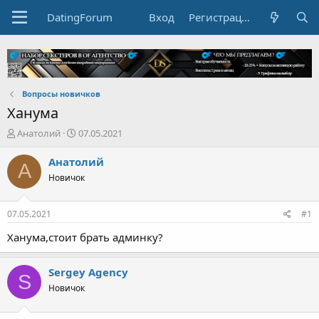
DatingForum
Вход
Регистрация
Вопросы новичков
Ханума
А
Д
Анатолий
07.05.2021
в
а
т
т
Анатолий
А
о
а
Новичок
р
н
т
а
е
ч
07.05.2021
#1
м
а
ы
л
Ханума,стоит брать админку?
а
Sergey Agency
S
Новичок