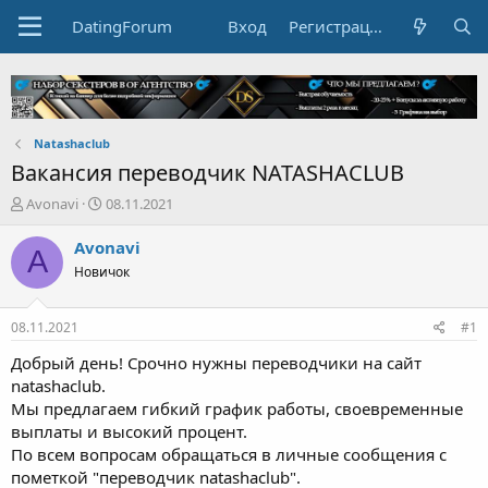
DatingForum
Вход
Регистрация
Natashaclub
Вакансия переводчик NATASHACLUB
А
Д
Avonavi
08.11.2021
в
а
т
т
Avonavi
A
о
а
Новичок
р
н
т
а
е
ч
08.11.2021
#1
м
а
ы
л
Добрый день! Срочно нужны переводчики на сайт
а
natashaclub.
Мы предлагаем гибкий график работы, своевременные
выплаты и высокий процент.
По всем вопросам обращаться в личные сообщения с
пометкой "переводчик natashaclub".