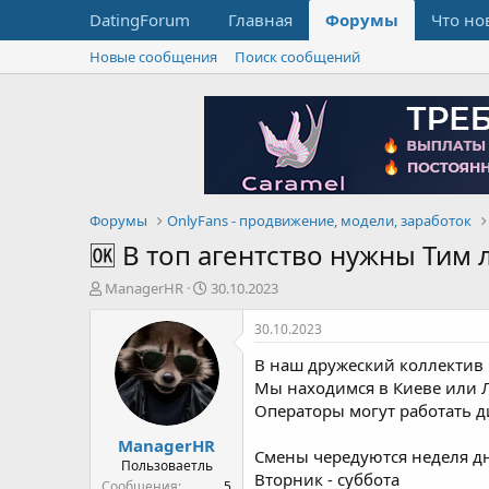
DatingForum
Главная
Форумы
Что но
Новые сообщения
Поиск сообщений
Форумы
OnlyFans - продвижение, модели, заработок
🆗 В топ агентство нужны Тим
А
Д
ManagerHR
30.10.2023
в
а
т
т
30.10.2023
о
а
В наш дружеский коллектив
р
н
т
а
Мы находимся в Киеве или 
е
ч
Операторы могут работать 
м
а
ManagerHR
ы
л
Смены чередуются неделя д
а
Пользоваетль
Вторник - суббота
Сообщения
5
Дневные с 11:00 до 21:00
Баллы
1
Возраст
29
Ночные 21:00 до 07:00
Страна, город
По процентам от 19 до 25 в 
Ukraina