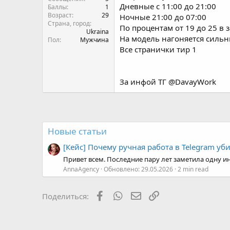
На модель нагоняется силь
Пол
Мужчина
Все странички тир 1
За инфой ТГ @DavayWork
Новые статьи
[Кейс] Почему ручная работа в Telegram уб
Привет всем. Последние пару лет заметила одну ин
AnnaAgency
Обновлено:
29.05.2026
2 min read
Facebook
WhatsApp
Электронная почта
Ссылка
Поделиться: