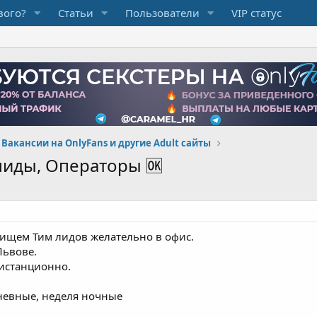
вого?
Статьи
Пользователи
VIP статус
Вакансии на OnlyFans и другие Adult сайты
 лиды, Операторы 🆗
 ищем Тим лидов желательно в офис.
Львове.
дистанционно.
невные, неделя ночные
зависимости от месячного тотала