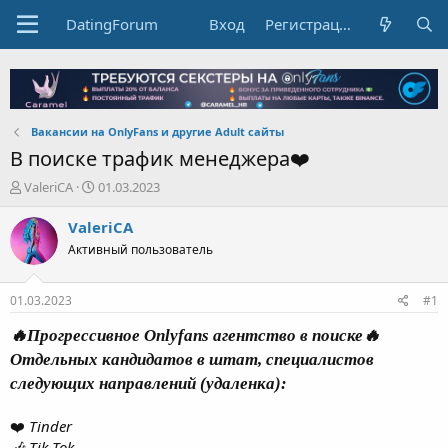
DatingForum
Вход
Регистрация
Вакансии на OnlyFans и другие Adult сайты
В поиске трафик менеджера❤️
А
Д
ValeriCA
01.03.2023
в
а
т
т
ValeriCA
о
а
Активный пользователь
р
н
т
а
е
ч
01.03.2023
#1
м
а
ы
л
🔥Прогрессивное Onlyfans агентство в поиске🔥
а
Отдельных кандидатов в штат, специалистов
следующих направлений (удаленка):
❤️
Tinder
🎶 Tik-Tok