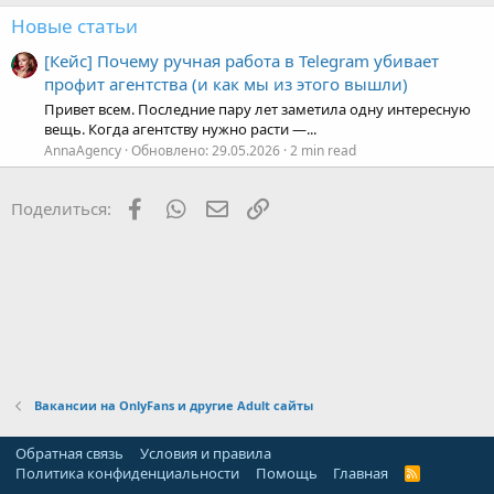
Новые статьи
[Кейс] Почему ручная работа в Telegram убивает
профит агентства (и как мы из этого вышли)
Привет всем. Последние пару лет заметила одну интересную
вещь. Когда агентству нужно расти —...
AnnaAgency
Обновлено:
29.05.2026
2 min read
Facebook
WhatsApp
Электронная почта
Ссылка
Поделиться:
Вакансии на OnlyFans и другие Adult сайты
Обратная связь
Условия и правила
Политика конфиденциальности
Помощь
Главная
R
S