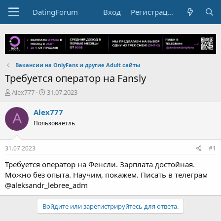
DatingForum
Вход
Регистрация
Вакансии на OnlyFans и другие Adult сайты
Требуется оператор на Fansly
А
Д
Alex777
31.07.2023
в
а
т
т
Alex777
A
о
а
Пользоваетль
р
н
т
а
е
ч
31.07.2023
#1
м
а
ы
л
Требуется оператор на Фенсли. Зарплата достойная.
а
Можно без опыта. Научим, покажем. Писать в телеграм
@aleksandr_lebree_adm
Войдите или зарегистрируйтесь для ответа.