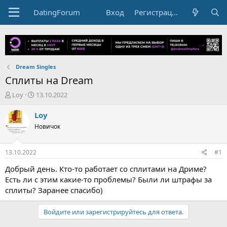
DatingForum
Вход
Регистрация
Dream Singles
Сплиты на Dream
А
Д
Loy
13.10.2022
в
а
т
т
Loy
о
а
Новичок
р
н
т
а
е
ч
13.10.2022
#1
м
а
ы
л
Добрый день. Кто-то работает со сплитами на Дриме?
а
Есть ли с этим какие-то проблемы? Были ли штрафы за
сплиты? Заранее спасибо)
Войдите или зарегистрируйтесь для ответа.