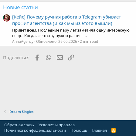
Новые статьи
[Кейс] Почему ручная работа в Telegram убивает
профит агентства (и как мы из этого вышли)
Привет всем. Последние пару лет заметила одну интересную
вещь. Когда агентству нужно расти —...
AnnaAgency
Обновлено:
29.05.2026
2 min read
Facebook
WhatsApp
Электронная почта
Ссылка
Поделиться:
Dream Singles
Обратная связь
Условия и правила
Политика конфиденциальности
Помощь
Главная
R
S