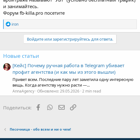
и занимайтесь.
Форум fb-killa.pro посетите
Р
iron
е
а
к
Войдите или зарегистрируйтесь для ответа.
ц
и
и
Новые статьи
:
[Кейс] Почему ручная работа в Telegram убивает
профит агентства (и как мы из этого вышли)
Привет всем. Последние пару лет заметила одну интересную
вещь. Когда агентству нужно расти —...
AnnaAgency
Обновлено:
29.05.2026
2 min read
Facebook
WhatsApp
Электронная почта
Ссылка
Поделиться:
Песочница - обо всем и ни о чем!