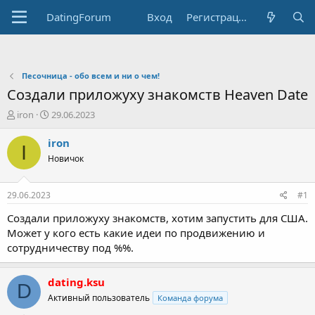
DatingForum
Вход
Регистрация
Песочница - обо всем и ни о чем!
Создали приложуху знакомств Heaven Date
А
Д
iron
29.06.2023
в
а
т
т
iron
I
о
а
Новичок
р
н
т
а
е
ч
29.06.2023
#1
м
а
ы
л
Создали приложуху знакомств, хотим запустить для США.
а
Может у кого есть какие идеи по продвижению и
сотрудничеству под %%.
dating.ksu
D
Активный пользователь
Команда форума