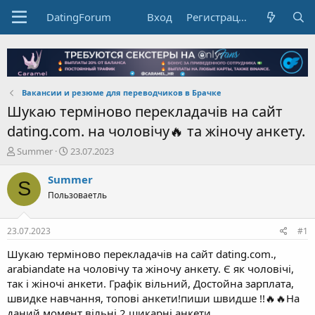
DatingForum
Вход
Регистрация
Вакансии и резюме для переводчиков в Брачке
Шукаю терміново перекладачів на сайт
dating.com. на чоловічу🔥 та жіночу анкету.
А
Д
Summer
23.07.2023
в
а
т
т
Summer
S
о
а
Пользоваетль
р
н
т
а
е
ч
23.07.2023
#1
м
а
ы
л
Шукаю терміново перекладачів на сайт dating.com.,
а
arabiandate на чоловічу та жіночу анкету. Є як чоловічі,
так і жіночі анкети. Графік вільний, Достойна зарплата,
швидке навчання, топові анкети!пиши швидше !!🔥🔥На
даний момент вільні 2 шикарні анкети.