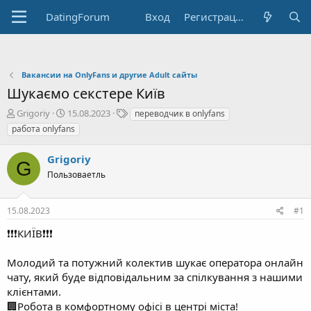
DatingForum
Вход
Регистрация
Вакансии на OnlyFans и другие Adult сайты
Шукаємо секстере Київ
А
Д
Т
Grigoriy
15.08.2023
переводчик в onlyfans
в
а
е
работа onlyfans
т
т
г
о
а
и
Grigoriy
р
н
G
т
Пользоваетль
а
е
ч
м
а
15.08.2023
#1
ы
л
а
❗️❗️❗️КИЇВ❗️❗️❗️
Молодий та потужний колектив шукає оператора онлайн
чату, який буде відповідальним за спілкування з нашими
клієнтами.
🏢Робота в комфортному офісі в центрі міста!