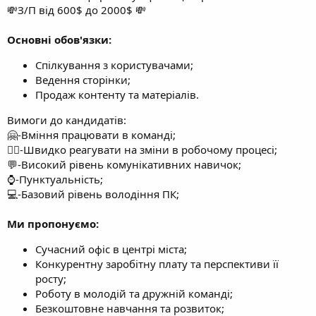
💸З/П від 600$ до 2000$ 💸
Основні обов'язки:
Спілкування з користувачами;
Ведення сторінки;
Продаж контенту та матеріалів.
Вимоги до кандидатів:
🤗-Вміння працювати в команді;
🏃‍♂️-Швидко реагувати на зміни в робочому процесі;
💬-Високий рівень комунікативних навичок;
⌚️-Пунктуальність;
💻-Базовий рівень володіння ПК;
Ми пропонуємо:
Сучасний офіс в центрі міста;
Конкурентну заробітну плату та перспективи її
росту;
Роботу в молодій та дружній команді;
Безкоштовне навчання та розвиток;