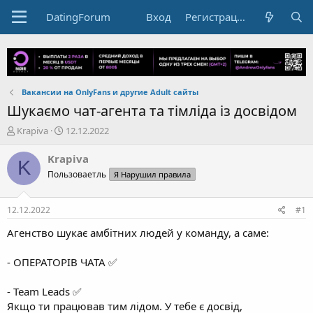
DatingForum
Вход
Регистрация
Вакансии на OnlyFans и другие Adult сайты
Шукаємо чат-агента та тімліда із досвідом
А
Д
Krapiva
12.12.2022
в
а
т
т
Krapiva
K
о
а
Пользоваетль
Я Нарушил правила
р
н
т
а
е
ч
12.12.2022
#1
м
а
ы
л
Агенство шукає амбітних людей у команду, а саме:
а
- ОПЕРАТОРІВ ЧАТА ✅
- Team Leads ✅
Якщо ти працював тим лідом. У тебе є досвід,
напрацювання та гарне вміння в організації роботи. Ми