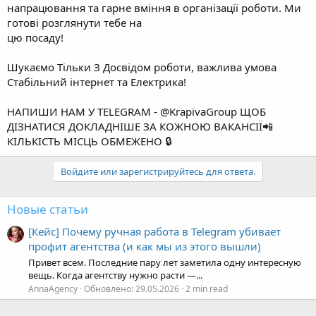
готові розглянути тебе на
цю посаду!
Шукаємо Тільки З Досвідом роботи, важлива умова
Стабільний інтернет та Електрика!
НАПИШИ НАМ У TELEGRAM - @KrapivaGroup ЩОБ
ДІЗНАТИСЯ ДОКЛАДНІШЕ ЗА КОЖНОЮ ВАКАНСІЇ📲
КІЛЬКІСТЬ МІСЦЬ ОБМЕЖЕНО 🔒
Войдите или зарегистрируйтесь для ответа.
Новые статьи
[Кейс] Почему ручная работа в Telegram убивает
профит агентства (и как мы из этого вышли)
Привет всем. Последние пару лет заметила одну интересную
вещь. Когда агентству нужно расти —...
AnnaAgency
Обновлено:
29.05.2026
2 min read
Facebook
WhatsApp
Электронная почта
Ссылка
Поделиться: