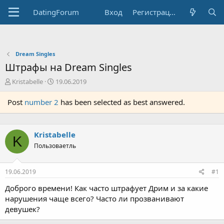
DatingForum
Вход
Регистрация
Dream Singles
Штрафы на Dream Singles
А
Д
Kristabelle
19.06.2019
в
а
т
т
Post
number 2
has been selected as best answered.
о
а
р
н
т
а
Kristabelle
е
ч
K
м
а
Пользоваетль
ы
л
а
19.06.2019
#1
Доброго времени! Как часто штрафует Дрим и за какие
нарушения чаще всего? Часто ли прозванивают
девушек?