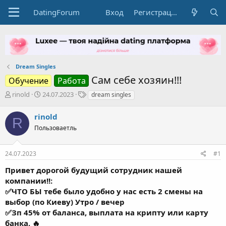
DatingForum
Вход
Регистрация
Dream Singles
Сам себе хозяин!!!
Обучение
Работа
А
Д
Т
rinold
24.07.2023
dream singles
в
а
е
т
т
г
rinold
R
о
а
и
Пользоваетль
р
н
т
а
е
ч
24.07.2023
#1
м
а
ы
л
Привет дорогой будущий сотрудник нашей
а
компании!!:
✅ЧТО БЫ тебе было удобно у нас есть 2 смены на
выбор (по Киеву) Утро / вечер
✅Зп 45% от баланса, выплата на крипту или карту
банка, 🔥
✅
если будешь хорошо зарабатывать возможен