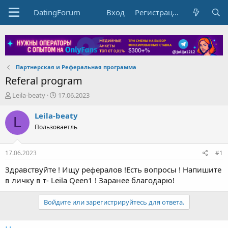
DatingForum
Вход
Регистрация
Партнерская и Реферальная программа
Referal program
А
Д
Leila-beaty
17.06.2023
в
а
т
т
Leila-beaty
L
о
а
Пользоваетль
р
н
т
а
е
ч
17.06.2023
#1
м
а
ы
л
Здравствуйте ! Ищу рефералов !Есть вопросы ! Напишите
а
в личку в т- Leila Qeen1 ! Заранее благодарю!
Войдите или зарегистрируйтесь для ответа.