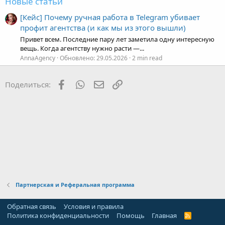
Новые статьи
[Кейс] Почему ручная работа в Telegram убивает
профит агентства (и как мы из этого вышли)
Привет всем. Последние пару лет заметила одну интересную
вещь. Когда агентству нужно расти —...
AnnaAgency
Обновлено:
29.05.2026
2 min read
Facebook
WhatsApp
Электронная почта
Ссылка
Поделиться:
Партнерская и Реферальная программа
Обратная связь
Условия и правила
Политика конфиденциальности
Помощь
Главная
R
S