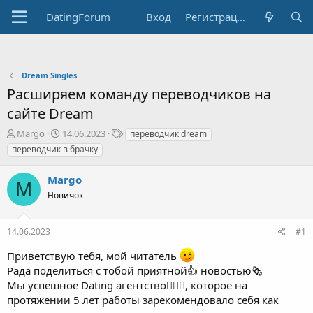
DatingForum
Вход
Регистрация
Dream Singles
Расширяем команду переводчиков на
сайте Dream
А
Д
Т
Margo
14.06.2023
переводчик dream
в
а
е
переводчик в брачку
т
т
г
о
а
и
Margo
р
н
M
т
Новичок
а
е
ч
м
а
14.06.2023
#1
ы
л
а
Приветствую тебя, мой читатель
Рада поделиться с тобой приятной👍 новостью🗞️
Мы успешное Dating агентство👩‍❤️‍👨, которое на
протяжении 5 лет работы зарекомендовало себя как