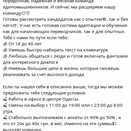
порядочная, надежная и веселая команда
единомышленников. И сейчас мы расширяем нашу
команду👕👚
Готовы рассмотреть кандидатов как с опытом🍻, так и без
него🍺. У нас есть готовая система адаптации и обучения
как для начинающих переводчиков, так и для опытных.
Тебе с нами по пути если тебе:
🧊 От 18 до 40 лет
🧊 Умеешь быстро набирать текст на клавиатуре
🧊 Любишь общаться с люди и готов включать фантазию
для интересного диалога
🧊 Имеешь большие цели в жизни, которые сможешь
реализовать за счет высокого дохода
Если ты нашел себя в описании выше, тогда мы можем
предложить тебе следующие условия:
🍒 Работа в офисе в центре Одессы.
🍒 Смены на выбор с 11:00 до 19:00 или с 23:00 до 8:00
утра.
🍒 Стабильно выплачиваем с анкеты от 40% до 50% , а
это от 20к до 40к грн. в мес. Именно на эти суммы💵
выходят новички.