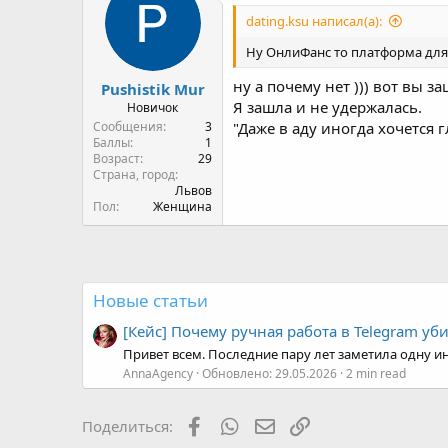
и
dating.ksu написал(а):
и
:
Ну ОнлиФанс то платформа для 
ну а почему нет ))) вот вы з
Pushistik Mur
Я зашла и не удержалась.
Новичок
Сообщения
3
"Даже в аду иногда хочется г
Баллы
1
Возраст
29
Страна, город
Львов
Пол
Женщина
Новые статьи
[Кейс] Почему ручная работа в Telegram уб
Привет всем. Последние пару лет заметила одну ин
AnnaAgency
Обновлено:
29.05.2026
2 min read
Facebook
WhatsApp
Электронная почта
Ссылка
Поделиться: