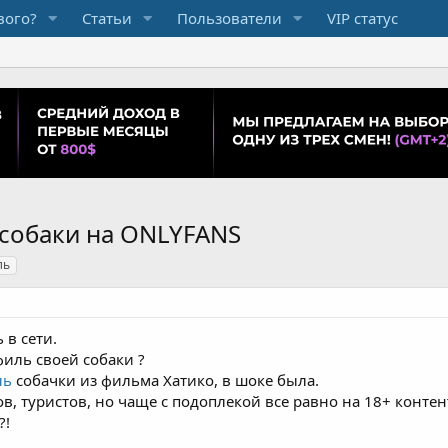
вого?
Статьи
Пользователи
VIP статус
собаки на ONLYFANS
ль
 в сети.
филь своей собаки ?
ль
собачки из фильма Хатико, в шоке была.
в, туристов, но чаще с подоплекой все равно на 18+ контен
?!