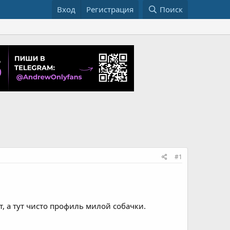
Вход
Регистрация
Поиск
#1
т, а тут чисто профиль милой собачки.