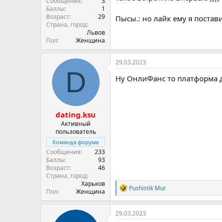
Сообщения
3
Баллы
1
Возраст
29
Пысы.: но лайк ему я поставила
Страна, город
Львов
Пол
Женщина
29.03.2023
D
Ну ОнлиФанс то платформа дл
dating.ksu
Активный
пользователь
Команда форума
Сообщения
233
Баллы
93
Возраст
46
Страна, город
Харьков
Р
Pushistik Mur
Пол
Женщина
е
а
к
29.03.2023
ц