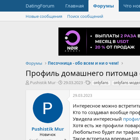
DatingForum
Главная
Форумы
Что но
Новые сообщения
Поиск сообщений
Форумы
Песочница - обо всем и ни о чем!
Профиль домашнего питомца 
А
Д
Т
Pushistik Mur
29.03.2023
onlyfans
onlyfans моде
в
а
е
т
т
г
29.03.2023
о
а
и
р
н
Интересное можно встретить
т
а
Кто то создавал вообще про
е
ч
Увидела интересный
профи
м
а
Хотя есть же профили поваро
ы
л
Pushistik Mur
Любопытно будет ли трафик
а
Новичок
Такое встретила впервые ))))