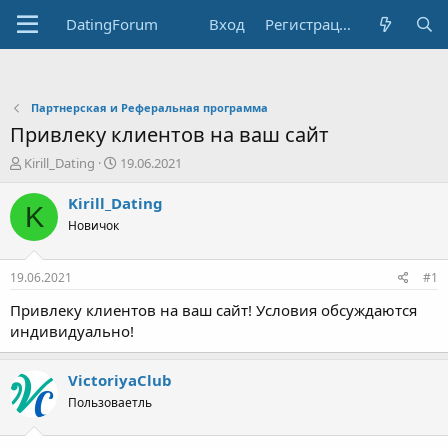
DatingForum
Вход
Регистрация
Партнерская и Реферальная программа
Привлеку клиентов на ваш сайт
А
Д
Kirill_Dating
19.06.2021
в
а
т
т
Kirill_Dating
K
о
а
Новичок
р
н
т
а
е
ч
19.06.2021
#1
м
а
ы
л
Привлеку клиентов на ваш сайт! Условия обсуждаются
а
индивидуально!
VictoriyaClub
Пользоваетль