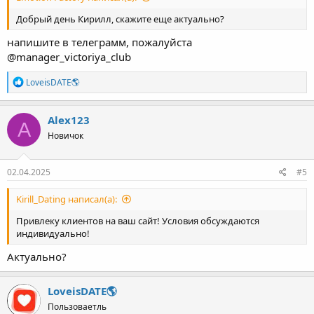
Emotion Factory написал(а):
Добрый день Кирилл, скажите еще актуально?
напишите в телеграмм, пожалуйста
@manager_victoriya_club
Р
LoveisDATE🌎
е
а
к
Alex123
A
ц
Новичок
и
и
:
02.04.2025
#5
Kirill_Dating написал(а):
Привлеку клиентов на ваш сайт! Условия обсуждаются
индивидуально!
Актуально?
LoveisDATE🌎