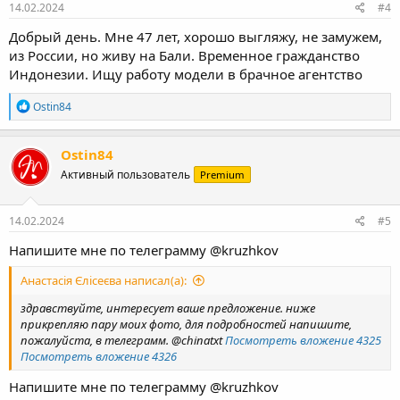
14.02.2024
#4
Добрый день. Мне 47 лет, хорошо выгляжу, не замужем,
из России, но живу на Бали. Временное гражданство
Индонезии. Ищу работу модели в брачное агентство
Р
Ostin84
е
а
к
Ostin84
ц
Активный пользователь
Premium
и
и
:
14.02.2024
#5
Напишите мне по телеграмму @kruzhkov
Анастасія Єлісеєва написал(а):
здравствуйте, интересует ваше предложение. ниже
прикрепляю пару моих фото, для подробностей напишите,
пожалуйста, в телеграмм. @chinatxt
Посмотреть вложение 4325
Посмотреть вложение 4326
Напишите мне по телеграмму @kruzhkov