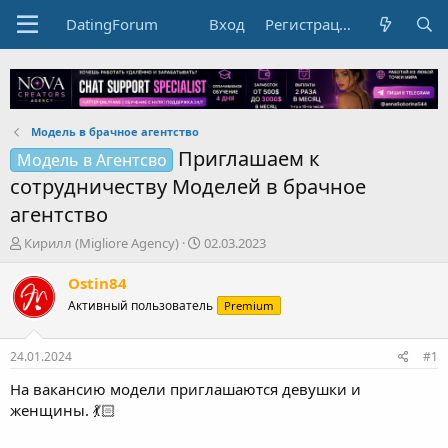
DatingForum
Вход
Регистрация
Модель в брачное агентство
Приглашаем к
Модель в Агентсво
сотрудничеству Моделей в брачное
агентство
А
Д
Кирилл (Migliore Agency)
02.03.2023
в
а
т
т
Ostin84
о
а
Активный пользователь
Premium
р
н
т
а
е
ч
24.01.2024
#1
м
а
ы
л
На вакансию модели приглашаются девушки и
а
женщины. 💃🏻