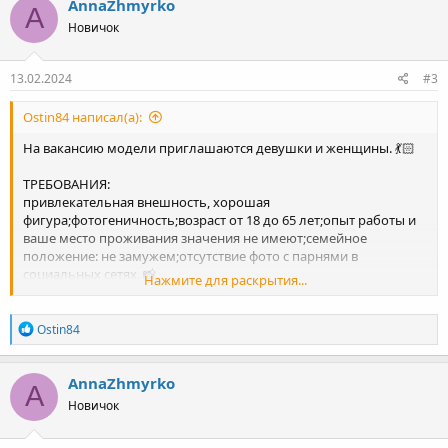
AnnaZhmyrko
A
Новичок
13.02.2024
#3
Ostin84 написал(а):
На вакансию модели приглашаются девушки и женщины. 💃🏻
ТРЕБОВАНИЯ:
привлекательная внешность, хорошая
фигура;фотогеничность;возраст от 18 до 65 лет;опыт работы и
ваше место проживания значения не имеют;семейное
положение: не замужем;отсутствие фото с парнями в
социальных сетях. 📸
Нажмите для раскрытия...
УСЛОВИЯ РАБОТЫ :
Р
стабильный ежемесячный доход от 100$ до 1000$ в месяц! 💸
Ostin84
е
а
ОБЯЗАННОСТИ :
к
AnnaZhmyrko
твоя ключевая задача – предоставлять периодически фото
A
ц
(видео) из повседневной жизни (селфи за чашкой кофе, фото на
Новичок
и
прогулке...
и
: