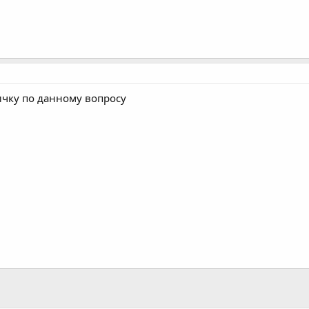
ичку по данному вопросу
ивает профит агентства (и как мы из этого вышли)
тересную вещь. Когда агентству нужно расти —...