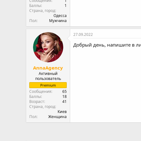
27.09.2022
Добрый день, напишите в л
AnnaAgency
Активный
пользователь
Premium
Сообщения
65
Баллы
18
Возраст
41
Страна, город
Киев
Пол
Женщина
Новые статьи
[Кейс] Почему ручная работа в Telegram уб
Привет всем. Последние пару лет заметила одну ин