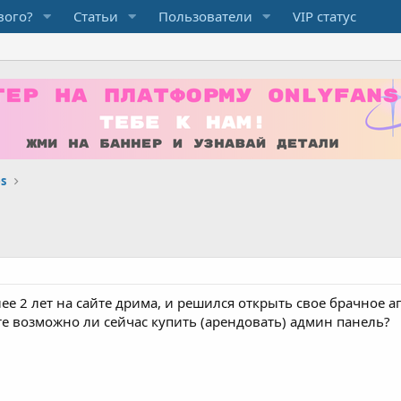
вого?
Статьи
Пользователи
VIP статус
s
е 2 лет на сайте дрима, и решился открыть свое брачное аге
те возможно ли сейчас купить (арендовать) админ панель?