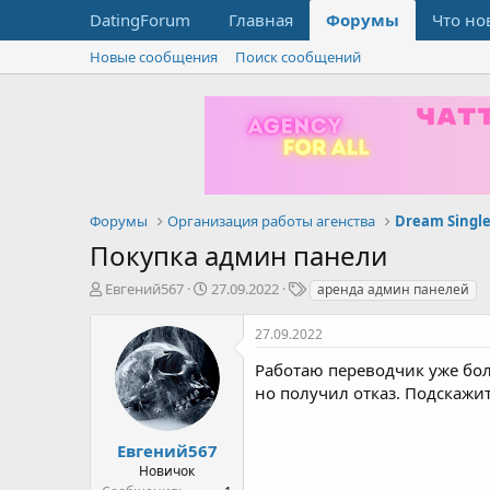
DatingForum
Главная
Форумы
Что но
Новые сообщения
Поиск сообщений
Форумы
Организация работы агенства
Dream Single
Покупка админ панели
А
Д
Т
Евгений567
27.09.2022
аренда админ панелей
в
а
е
т
т
г
27.09.2022
о
а
и
р
н
Работаю переводчик уже боле
т
а
но получил отказ. Подскажи
е
ч
м
а
ы
л
Евгений567
а
Новичок
Сообщения
1
Баллы
1
Страна, город
Одесса
Пол
Мужчина