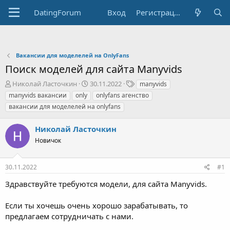
DatingForum
Вход
Регистрация
Вакансии для моделелей на OnlyFans
Поиск моделей для сайта Manyvids
А
Д
Т
Николай Ласточкин
30.11.2022
manyvids
в
а
е
manyvids вакансии
only
onlyfans агенство
т
т
г
вакансии для моделелей на onlyfans
о
а
и
р
н
Николай Ласточкин
т
а
е
ч
Новичок
м
а
ы
л
а
30.11.2022
#1
Здравствуйте требуются модели, для сайта Manyvids.
Если ты хочешь очень хорошо зарабатывать, то
предлагаем сотрудничать с нами.