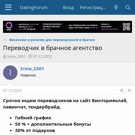
DatingForum
Вход
Регистрация
Вакансии и резюме для переводчиков в Брачке
Переводчик в брачное агентство
А
Д
Irina_2301
07.12.2023
в
а
т
т
Irina_2301
I
о
а
Новичок
р
н
т
а
е
ч
07.12.2023
#1
м
а
ы
л
Срочно ищем переводчиков на сайт Викторияклаб,
а
лавинчат, тендербрайд.
Гибкий график
50 % + дополнительные бонусы
30% от подарков
опыт приветствуется, но и научим)