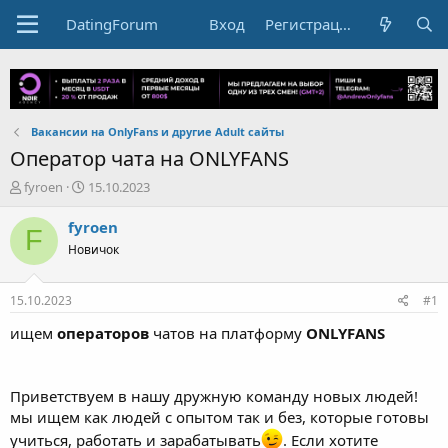
DatingForum
Вход
Регистрация
Вакансии на OnlyFans и другие Adult сайты
Оператор чата на ONLYFANS
А
Д
fyroen
15.10.2023
в
а
т
т
fyroen
F
о
а
Новичок
р
н
т
а
е
ч
15.10.2023
#1
м
а
ы
л
ищем
операторов
чатов на платформу
ONLYFANS
а
Приветствуем в нашу дружную команду новых людей!
мы ищем как людей с опытом так и без, которые готовы
учиться, работать и зарабатывать
. Если хотите
научиться зарабатывать много 💲, то вам обязательно к