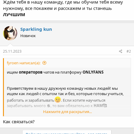
нужному, все покажем и расскажем и ты станешь
ЛУЧШИМ
Sparkling kun
Новичок
25.11.2023
#2
fyroen написал(а):
ищем
операторов
чатов на платформу
ONLYFANS
Приветствуем в нашу дружную команду новых людей! мы
ищем как людей с опытом так и без, которые готовы учиться,
работать и зарабатывать
. Если хотите научиться
зарабатывать много 💲, то вам обязательно к
НАМ🥰
Нажмите для раскрытия...
три графика работы
Как связаться?
08:00-16:00
16:00-00:00
00:00-08:00
Войдите или зарегистрируйтесь для ответа.
В среднем наши операторы зарабатывают
500+$🤑