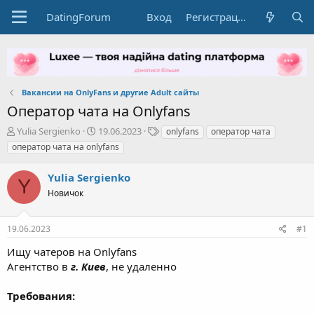
DatingForum
Вход
Регистрация
Вакансии на OnlyFans и другие Adult сайты
Оператор чата на Onlyfans
А
Д
Т
Yulia Sergienko
19.06.2023
onlyfans
оператор чата
в
а
е
оператор чата на onlyfans
т
т
г
о
а
и
Yulia Sergienko
р
н
Y
т
Новичок
а
е
ч
м
а
19.06.2023
#1
ы
л
а
Ищу чатеров на Onlyfans
Агентство в
г. Киев
, не удаленно
Требования:
опыт в брачке либо в онлике;