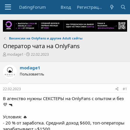
DatingForum
Вход
Регистрация
Вакансии на OnlyFans и другие Adult сайты
Оператор чата на OnlyFans
А
Д
modage1
22.02.2023
в
а
т
т
modage1
о
а
Пользоваетль
р
н
т
а
е
ч
22.02.2023
#1
м
а
ы
л
В агенство нужны СЕКСТЕРЫ на OnlyFans с опытом и без
а
💜 🔫
Условия: 🔥
- 20 % от заработка. Средний доход $600, топ-операторы
зарабатывают ~$1500