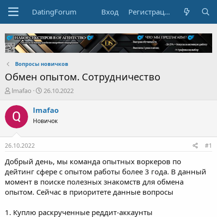
DatingForum
Вход
Регистрация
Вопросы новичков
Обмен опытом. Сотрудничество
А
Д
lmafao
26.10.2022
в
а
т
т
lmafao
о
а
Новичок
р
н
т
а
е
ч
26.10.2022
#1
м
а
ы
л
Добрый день, мы команда опытных воркеров по
а
дейтинг сфере с опытом работы более 3 года. В данный
момент в поиске полезных знакомств для обмена
опытом. Сейчас в приоритете данные вопросы
1. Куплю раскрученные реддит-аккаунты
2. Как сделать тиндер-ферму? Или хотя бы как работать в