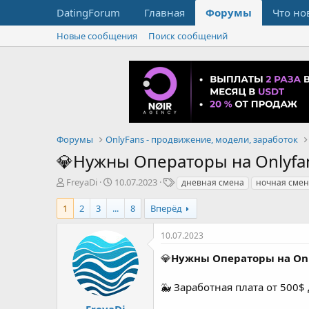
DatingForum
Главная
Форумы
Что но
Новые сообщения
Поиск сообщений
Форумы
OnlyFans - продвижение, модели, заработок
💎Нужны Операторы на Onlyfa
А
Д
Т
FreyaDi
10.07.2023
дневная смена
ночная смен
в
а
е
т
т
г
1
2
3
...
8
Вперёд
о
а
и
р
н
10.07.2023
т
а
е
ч
💎
Нужны Операторы на Onl
м
а
ы
л
🐳 Заработная плата от 500$
а
FreyaDi