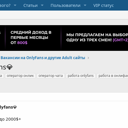
вого?
Статьи
Пользователи
VIP статус
Вакансии на OnlyFans и другие Adult сайты
ns💎
а
оператор онлик
оператор чата
работа onlyfans
работа в онлифа
yfans
💎
 до 2000$+