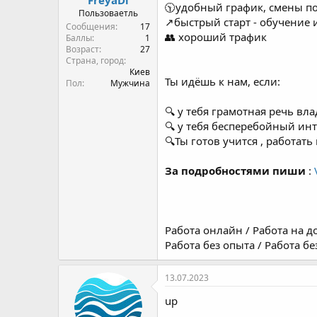
🕥удобный график, смены по
Пользоваетль
↗️быстрый старт - обучение 
Сообщения
17
👥 хороший трафик
Баллы
1
Возраст
27
Страна, город
Киев
Ты идёшь к нам, если:
Пол
Мужчина
🔍 у тебя грамотная речь в
🔍 у тебя бесперебойный инт
🔍Ты готов учится , работат
За подробностями пиши
:
Работа онлайн / Работа на до
Работа без опыта / Работа бе
13.07.2023
up