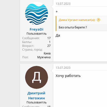
13.07.2023
+
Дима Ургант написал(а):
Без опыта берете ?
FreyaDi
Пользоваетль
Да
Сообщения
17
Баллы
1
Возраст
27
Страна, город
Киев
Пол
Мужчина
13.07.2023
Хочу работать
Дмитрий
Негожин
Пользоваетль
Сообщения
15