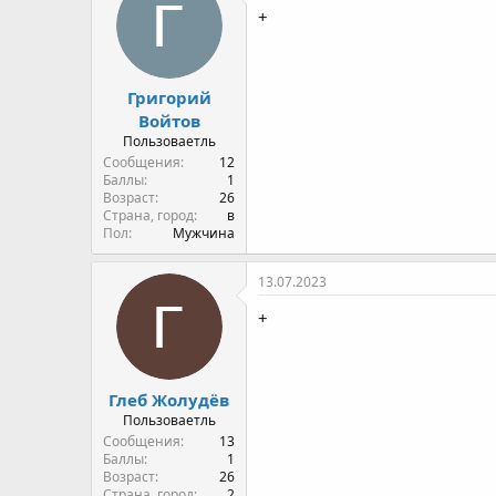
+
Григорий
Войтов
Пользоваетль
Сообщения
12
Баллы
1
Возраст
26
Страна, город
в
Пол
Мужчина
13.07.2023
+
Глеб Жолудёв
Пользоваетль
Сообщения
13
Баллы
1
Возраст
26
Страна, город
2