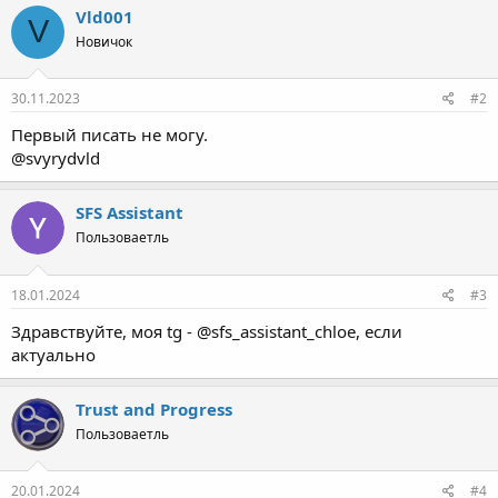
к
Vld001
V
ц
Новичок
и
и
:
30.11.2023
#2
Первый писать не могу.
@svyrydvld
SFS Assistant
Пользоваетль
18.01.2024
#3
Здравствуйте, моя tg - @sfs_assistant_chloe, если
актуально
Trust and Progress
Пользоваетль
20.01.2024
#4