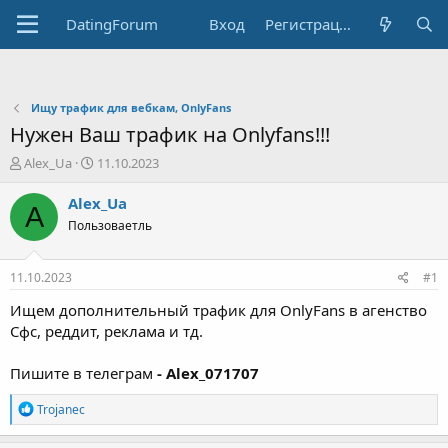
DatingForum
Вход
Регистрация
Ищу трафик для вебкам, OnlyFans
Нужен Ваш трафик на Onlyfans!!!
А
Д
Alex_Ua
11.10.2023
в
а
т
т
Alex_Ua
A
о
а
Пользоваетль
р
н
т
а
е
ч
11.10.2023
#1
м
а
ы
л
Ищем дополнительный трафик для OnlyFans в агенство
а
Сфс, реддит, реклама и тд.
Пишите в телеграм
- Alex_071707
Р
Trojanec
е
а