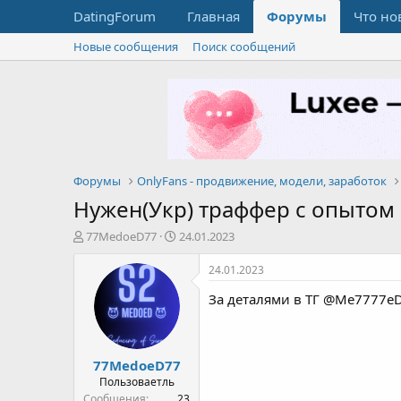
DatingForum
Главная
Форумы
Что но
Новые сообщения
Поиск сообщений
Форумы
OnlyFans - продвижение, модели, заработок
Нужен(Укр) траффер с опытом и
А
Д
77MedoeD77
24.01.2023
в
а
т
т
24.01.2023
о
а
За деталями в ТГ @Me7777e
р
н
т
а
е
ч
м
а
77MedoeD77
ы
л
а
Пользоваетль
Сообщения
23