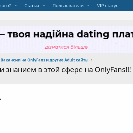
вого?
Статьи
Пользователи
VIP статус
Вакансии на OnlyFans и другие Adult сайты
 знанием в этой сфере на OnlyFans!!!
D