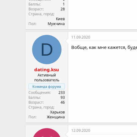
Пол
Мужчина
11.09.2020
D
Вобще, как мне кажется, буд
dating.ksu
Активный
пользователь
Команда форума
Сообщения
233
Баллы
93
Возраст
46
Страна, город
Харьков
Пол
Женщина
12.09.2020
У
Зависит от того , сколько у
больше .