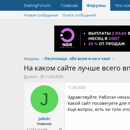
DatingForum
Главная
Форумы
Что но
Новые сообщения
Поиск сообщений
Форумы
Песочница - обо всем и ни о чем!
На каком сайте лучше всего в
А
Д
JobGr
11.09.2020
в
а
т
т
11.09.2020
о
а
J
Здравствуйте. Работал неско
р
н
т
а
Какой сайт посоветуете для 
е
ч
Ещё вопрос, есть ли толк от
м
а
JobGr
ы
л
а
Новичок
Сообщения
0
Баллы
1
Возраст
28
Страна, город
Киев