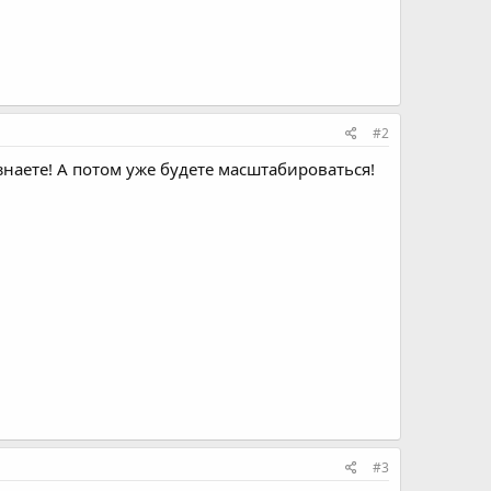
#2
знаете! А потом уже будете масштабироваться!
#3
ах требование минимум 10 анкет, а на других