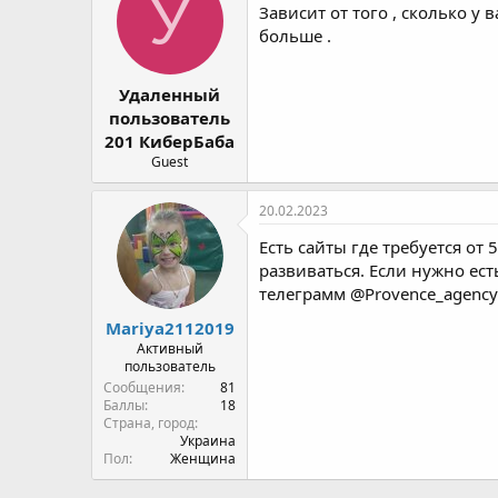
Удаленный
пользователь
201 КиберБаба
Guest
20.02.2023
Есть сайты где требуется от
развиваться. Если нужно ес
телеграмм @Provence_agency
Mariya2112019
Активный
пользователь
Сообщения
81
Баллы
18
Страна, город
Украина
Пол
Женщина
Новые статьи