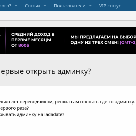
вого?
Статьи
Пользователи
VIP статус
первые открыть админку?
лько лет переводчиком, решил сам открыть где-то админку.
первого раза?
крывать админку на ladadate?