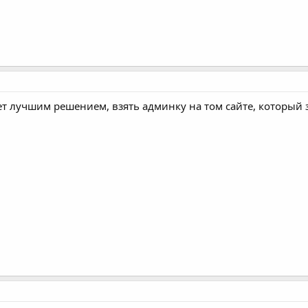
ет лучшим решением, взять админку на том сайте, который 
 вас анкет и как планируете развиваться . На некоторых сайт