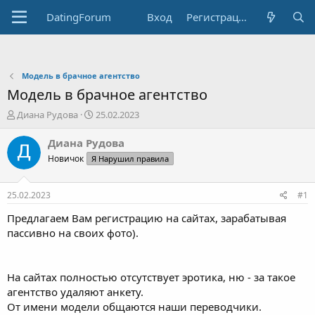
DatingForum
Вход
Регистрация
Модель в брачное агентство
Модель в брачное агентство
А
Д
Диана Рудова
25.02.2023
в
а
т
т
Диана Рудова
о
а
Новичок
Я Нарушил правила
р
н
т
а
е
ч
25.02.2023
#1
м
а
ы
л
Предлагаем Вам регистрацию на сайтах, зарабатывая
а
пассивно на своих фото).
На сайтах полностью отсутствует эротика, ню - за такое
агентство удаляют анкету.
От имени модели общаются наши переводчики.