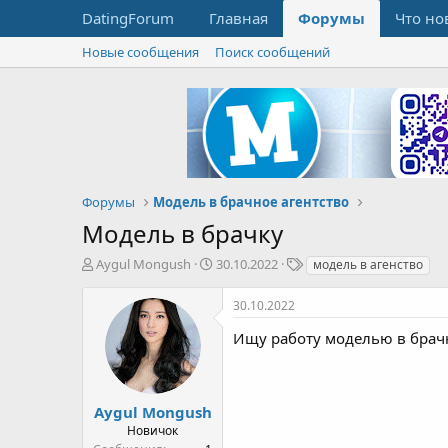
DatingForum
Главная
Форумы
Что но
Новые сообщения
Поиск сообщений
Форумы
Модель в брачное агентство
Модель в брачку
А
Д
Т
Aygul Mongush
30.10.2022
модель в агенство
в
а
е
т
т
г
30.10.2022
о
а
и
р
н
Ищу работу моделью в брачно
т
а
е
ч
м
а
ы
л
Aygul Mongush
а
Новичок