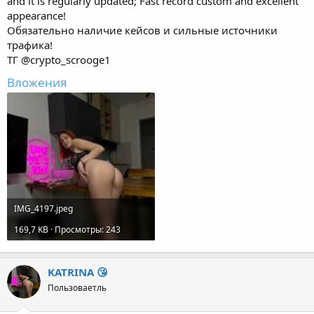
About me: TOP model; 2+ year in Adult; 90+ Gb of content
and it is regularly updated; Fast record custom and excellent
appearance!
Обязательно наличие кейсов и сильные источники
трафика!
ТГ @crypto_scrooge1
Вложения
IMG_4197.jpeg
169,7 KB · Просмотры: 243
KATRINA 😘
Пользоваетль