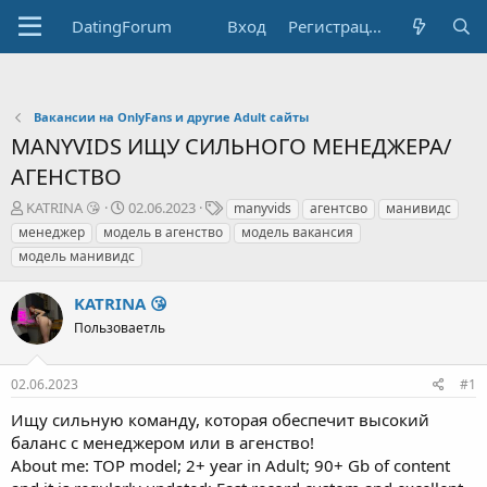
DatingForum
Вход
Регистрация
Вакансии на OnlyFans и другие Adult сайты
MANYVIDS ИЩУ СИЛЬНОГО МЕНЕДЖЕРА/
АГЕНСТВО
А
Д
Т
KATRINA 😘
02.06.2023
manyvids
агентсво
манивидс
в
а
е
менеджер
модель в агенство
модель вакансия
т
т
г
модель манивидс
о
а
и
р
н
KATRINA 😘
т
а
е
ч
Пользоваетль
м
а
ы
л
а
02.06.2023
#1
Ищу сильную команду, которая обеспечит высокий
баланс с менеджером или в агенство!