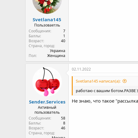
Пользоваетль
Сообщения
7
Баллы
1
Возраст
40
Страна, город
Украина
Пол
Женщина
02.11.2022
Svetlana145 написал(а):
работаю с вашим ботом.РАЗВ
Не знаю, что такое "рассылк
Sender.Services
Активный
пользователь
Сообщения
58
Баллы
8
Возраст
46
Страна, город
Москва
Пол
Мужчина