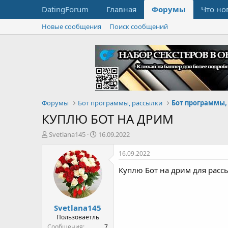
DatingForum
Главная
Форумы
Что но
Новые сообщения
Поиск сообщений
Форумы
Бот программы, рассылки
КУПЛЮ БОТ НА ДРИМ
А
Д
Svetlana145
16.09.2022
в
а
т
т
16.09.2022
о
а
Куплю Бот на дрим для расс
р
н
т
а
е
ч
м
а
Svetlana145
ы
л
а
Пользоваетль
Сообщения
7
Баллы
1
Возраст
40
Страна, город
Украина