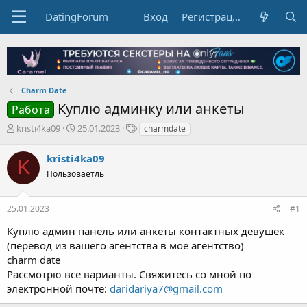
DatingForum
Вход
Регистрация
Charm Date
Куплю админку или анкеты
Работа
А
Д
Т
kristi4ka09
25.01.2023
charmdate
в
а
е
т
т
г
kristi4ka09
K
о
а
и
Пользоваетль
р
н
т
а
е
ч
25.01.2023
#1
м
а
ы
л
Куплю админ панель или анкеты контактных девушек
а
(перевод из вашего агентства в мое агентство)
charm date
Рассмотрю все варианты. Свяжитесь со мной по
электронной почте:
daridariya7@gmail.com
Anastasia Kan