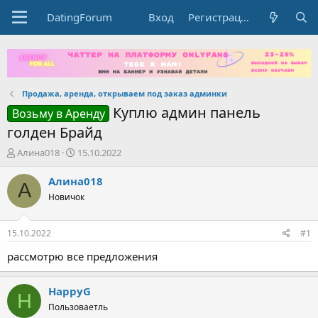
DatingForum
Вход
Регистрация
Продажа, аренда, открываем под заказ админки
Куплю админ панель
Возьму в Аренду
голден Брайд
А
Д
Алина018
15.10.2022
в
а
т
т
Алина018
А
о
а
Новичок
р
н
т
а
е
ч
15.10.2022
#1
м
а
ы
л
рассмотрю все предложения
а
HappyG
H
Пользоваетль