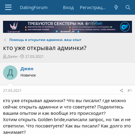
DatingForum
Вход
Регистрация
Помощь в открытии админки, ваш опыт
кто уже открывал админки?
А
Д
Джен
27.03.2021
в
а
т
т
Джен
Д
о
а
Новичок
р
н
т
а
е
ч
27.03.2021
#1
м
а
ы
л
кто уже открывал админки? Что вы писали? где можно
а
сейчас открыть админки и что советуете? Поделитесь
вашим опытом и как вообще это происходит?
Хотим открыть Golden bride,написали запрос, но так и не
ответили. Что посоветуете? Как вы писали? Как долго это
занимает?