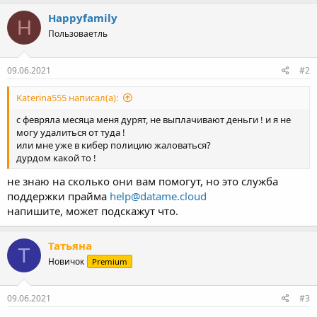
Happyfamily
H
Пользоваетль
09.06.2021
#2
Katerina555 написал(а):
с февряла месяца меня дурят, не выплачивают деньги ! и я не
могу удалиться от туда !
или мне уже в кибер полицию жаловаться?
дурдом какой то !
не знаю на сколько они вам помогут, но это служба
поддержки прайма
help@datame.cloud
напишите, может подскажут что.
Татьяна
Т
Новичок
Premium
09.06.2021
#3
Напишите в поддержку сайта, что хотите удалить анкету,