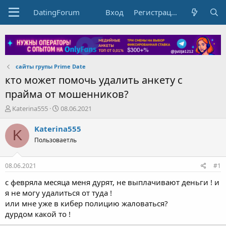
DatingForum
Вход
Регистрация
сайты групы Prime Date
кто может помочь удалить анкету с
прайма от мошенников?
А
Д
Katerina555
08.06.2021
в
а
т
т
Katerina555
K
о
а
Пользоваетль
р
н
т
а
е
ч
08.06.2021
#1
м
а
ы
л
с февряла месяца меня дурят, не выплачивают деньги ! и
а
я не могу удалиться от туда !
или мне уже в кибер полицию жаловаться?
дурдом какой то !