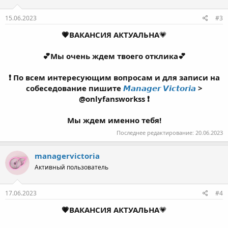
15.06.2023
#3
💗ВАКАНСИЯ АКТУАЛЬНА
💗
💕Мы очень ждем твоего отклика💕
❗ По всем интересующим вопросам и для записи на
собеседование пишите
𝙈𝙖𝙣𝙖𝙜𝙚𝙧 𝙑𝙞𝙘𝙩𝙤𝙧𝙞𝙖
>
@onlyfansworkss ❗
Мы ждем именно тебя!
Последнее редактирование:
20.06.2023
managervictoria
Активный пользователь
17.06.2023
#4
💗ВАКАНСИЯ АКТУАЛЬНА
💗