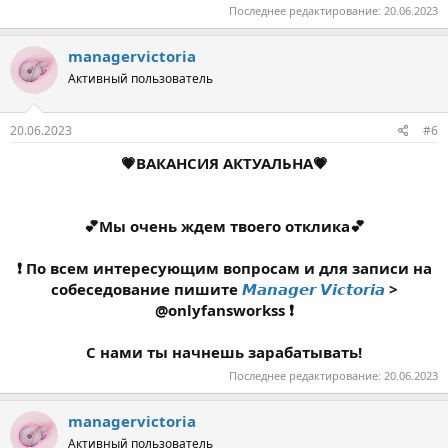
Последнее редактирование:
20.06.2023
managervictoria
Активный пользователь
20.06.2023
#6
💗ВАКАНСИЯ АКТУАЛЬНА
💗
💕Мы очень ждем твоего отклика💕
❗ По всем интересующим вопросам и для записи на
собеседование пишите
𝙈𝙖𝙣𝙖𝙜𝙚𝙧 𝙑𝙞𝙘𝙩𝙤𝙧𝙞𝙖
>
@onlyfansworkss ❗
С нами ты начнешь зарабатывать!
Последнее редактирование:
20.06.2023
managervictoria
Активный пользователь