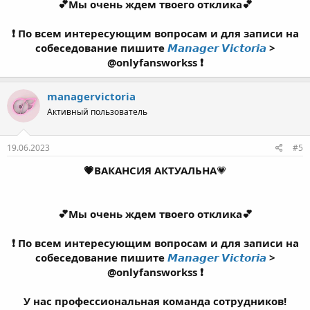
💕Мы очень ждем твоего отклика💕
❗ По всем интересующим вопросам и для записи на
собеседование пишите
𝙈𝙖𝙣𝙖𝙜𝙚𝙧 𝙑𝙞𝙘𝙩𝙤𝙧𝙞𝙖
>
@onlyfansworkss ❗
managervictoria
Активный пользователь
19.06.2023
#5
💗ВАКАНСИЯ АКТУАЛЬНА
💗
💕Мы очень ждем твоего отклика💕
❗ По всем интересующим вопросам и для записи на
собеседование пишите
𝙈𝙖𝙣𝙖𝙜𝙚𝙧 𝙑𝙞𝙘𝙩𝙤𝙧𝙞𝙖
>
@onlyfansworkss ❗
У нас профессиональная команда сотрудников!