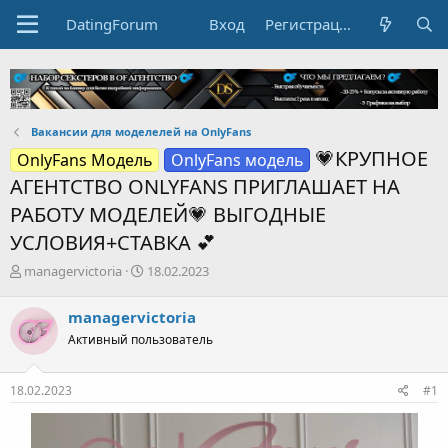
DatingForum
Вход
Регистрация
Вакансии для моделелей на OnlyFans
💗КРУПНОЕ
OnlyFans Модель
OnlyFans модель
АГЕНТСТВО ONLYFANS ПРИГЛАШАЕТ НА
РАБОТУ МОДЕЛЕЙ💗 ВЫГОДНЫЕ
УСЛОВИЯ+СТАВКА 💕
А
Д
managervictoria
18.02.2023
в
а
т
т
managervictoria
о
а
Активный пользователь
р
н
т
а
е
ч
18.02.2023
#1
м
а
ы
л
а