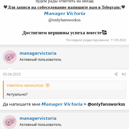
будем рады ответить на них🤗
💖
Для записи на собеседование напишите нам в Telegram:
💖
𝙈𝙖𝙣𝙖𝙜𝙚𝙧 𝙑𝙞𝙘𝙩𝙤𝙧𝙞𝙖
@onlyfansworkss
Достигнем вершины успеха вместе🥰
Последнее редактирование:
11.09.2023
managervictoria
Активный пользователь
05.04.2023
#2
Valentina написал(а):
Актуально?
Да напишите мне
𝙈𝙖𝙣𝙖𝙜𝙚𝙧 𝙑𝙞𝙘𝙩𝙤𝙧𝙞𝙖
> @onlyfansworkss
managervictoria
Активный пользователь