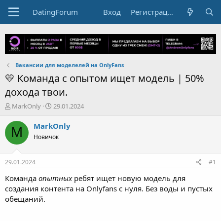
DatingForum
Вход
Регистрация
Вакансии для моделелей на OnlyFans
💛 Команда с опытом ищет модель | 50%
дохода твои.
А
Д
MarkOnly
29.01.2024
в
а
т
т
MarkOnly
M
о
а
Новичок
р
н
т
а
е
ч
29.01.2024
#1
м
а
ы
л
Команда
опытных
ребят ищет новую модель для
а
создания контента на Onlyfans с нуля. Без воды и пустых
обещаний.
Кого мы ищем?