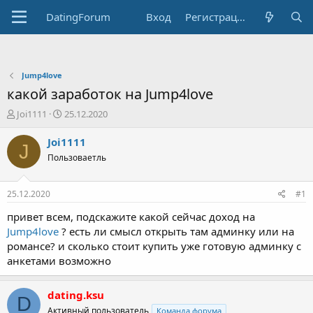
DatingForum
Вход
Регистрация
Jump4love
какой заработок на Jump4love
А
Д
Joi1111
25.12.2020
в
а
т
т
Joi1111
J
о
а
Пользоваетль
р
н
т
а
е
ч
25.12.2020
#1
м
а
ы
л
привет всем, подскажите какой сейчас доход на
а
Jump4love
? есть ли смысл открыть там админку или на
романсе? и сколько стоит купить уже готовую админку с
анкетами возможно
dating.ksu