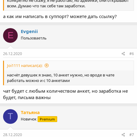
Конкретно не скажу, я не работаю, но админки, они открывают
всем. Думаю что так себе там заработки.
а как им написать в суппорт? можете дать ссылку?
Evgenii
E
Пользоваетль
26.12.2020
#6
Joi1111 написал(а):
насчёт девушек я знаю, 10 анкет нужно, но вроде в чате
работать можно и с 10 анкетами
чат будет с любым количеством анкет, но заработка не
будет, письма важны
Татьяна
Т
Новичок
Premium